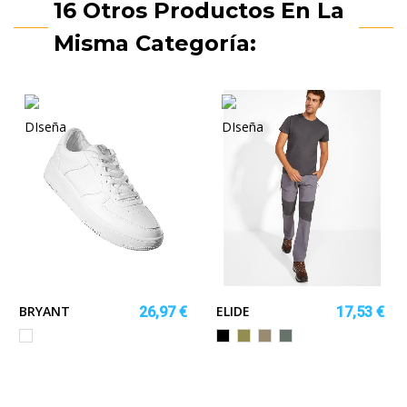
16 Otros Productos En La
Misma Categoría:
BRYANT
ELIDE
26,97 €
17,53 €
Blanco
NEGRO/PLOMO
VERDE
ARENA
PLOMO/EBANO
OSCURO
MILITAR/PLOMO
OSCURO/CAMEL
OSCURO