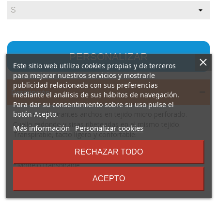
PERSONALIZAR
Este sitio web utiliza cookies propias y de terceros
para mejorar nuestros servicios y mostrarle
publicidad relacionada con sus preferencias
Descripción
mediante el análisis de sus hábitos de navegación.
Para dar su consentimiento sobre su uso pulse el
Camiseta de tirantes anchos en tejido micro perforado.
botón Acepto.
Cuello redondo y sisas ribeteadas en el mismo tejido.
sobre
Más información
Personalizar cookies
Transpirable, tacto ligero y confortable.
los
Composición: 100% poliéster micro perforado, 120 g/m².
términos
RECHAZAR TODO
Observaciones: *Etiqueta removible. *Tejido técnico.
y
*Modelo transpirable.
condiciones
ACEPTO