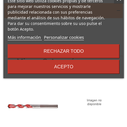
Este sitio web utiliza cookies propias y de terceros
para mejorar nuestros servicios y mostrarle
Descripción
publicidad relacionada con sus preferencias
mediante el análisis de sus hábitos de navegación.
Para dar su consentimiento sobre su uso pulse el
Leva DIN recta
botón Acepto.
sobre
Más información
Personalizar cookies
los
términos
16 Otros Productos En La
RECHAZAR TODO
y
condiciones
Misma Categoría:
ACEPTO