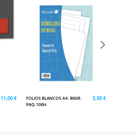
FOLIOS BLANCOS A4. 80GR.
PICOLETA
11,00 €
3,50 €
PAQ.100H.
BELLOTA
BELLOTA