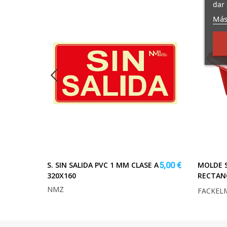
dar 
Más
S. SIN SALIDA PVC 1 MM CLASE A
MOLDE S
2,20 €
5,00 €
320X160
RECTAN
NMZ
FACKEL