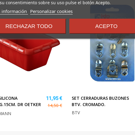
su consentimiento sobre su uso pulse el botón Acepto.
sobre
 información
Personalizar cookies
los
términos
RECHAZAR TODO
ACEPTO
y
condiciones
ILICONA
SET CERRADURAS BUZONES
11,95 €
G.15CM. DR OETKER
BTV. CROMADO.
14,50 €
BTV
MANN