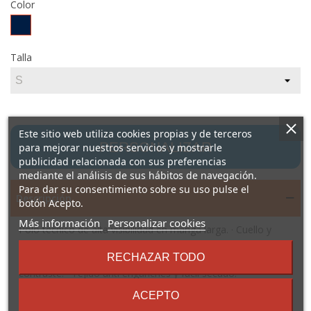
Color
MARINO/AMARILLO
FLUOR
Talla
Este sitio web utiliza cookies propias y de terceros
PERSONALIZAR
para mejorar nuestros servicios y mostrarle
publicidad relacionada con sus preferencias
mediante el análisis de sus hábitos de navegación.
Para dar su consentimiento sobre su uso pulse el
Descripción
botón Acepto.
sobre
Más información
Personalizar cookies
Polo técnico de alta visibilidad en manga larga. · Cuello y
los
puño en punto canalé 1x1. · Dos cintas reflectantes
términos
RECHAZAR TODO
segmentadas en torso y manga. · Tapeta con 3 botones a
y
contraste. · Tejido anti enganches y fácil secado.
condiciones
Composición: 100% poliéster bird`s eye, 170 g/m².
ACEPTO
Observaciones: · Etiqueta removible. · Bolsillo opcional.