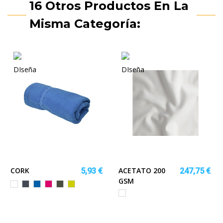
16 Otros Productos En La
Misma Categoría:
CORK
ACETATO 200
5,93 €
247,75 €
GSM
Blanco
Negro
ROYAL
ROSETON
PLOMO
PISTACHO
OSCURO
Blanco