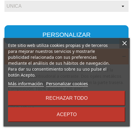
PERSONALIZAR
Este sitio web utiliza cookies propias y de terceros
para mejorar nuestros servicios y mostrarle
Descripción
publicidad relacionada con sus preferencias
mediante el análisis de sus hábitos de navegación.
Para dar su consentimiento sobre su uso pulse el
Gorra de estilo casual de 6 paneles. Parte interior de la
botón Acepto.
visera y cinta antisudoral a contraste. Dos ojales metálicos
en cada lateral. Cierre ajustable metálico en la parte trasera.
sobre
Más información
Personalizar cookies
Composición: 100% algodón, 260 g/m².
los
Observaciones: *Etiqueta removible *Modelo con unidad
términos
RECHAZAR TODO
y
mínima de venta un pack completo.
condiciones
ACEPTO