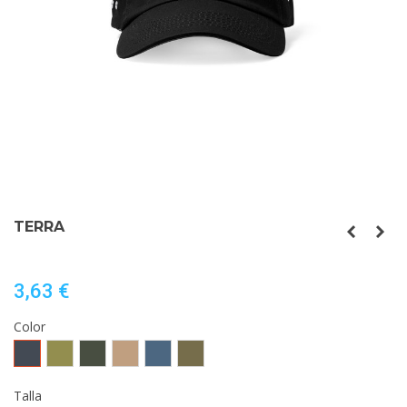
TERRA
3,63 €
Color
Negro
VERDE
PLOMO
ARENA
AZUL
NOGAL
MILITAR
OSCURO
DENIM
Talla