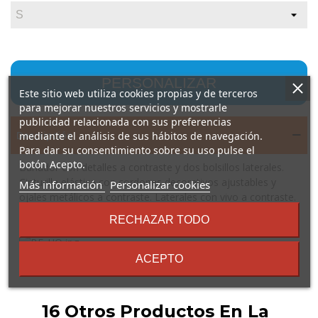
PERSONALIZAR
Este sitio web utiliza cookies propias y de terceros
para mejorar nuestros servicios y mostrarle
publicidad relacionada con sus preferencias
Descripción
mediante el análisis de sus hábitos de navegación.
Para dar su consentimiento sobre su uso pulse el
botón Acepto.
Bañador con detalles a contraste y dos bolsillos laterales.
Cinturilla elástica con cordones decorativos ajustables y
sobre
Más información
Personalizar cookies
ojales metálicos a contraste. Laterales con vivo a contraste.
los
Bolsillo trasero con ojal de desagüe. Slip interior.
términos
RECHAZAR TODO
y
Composición: 100% poliéster, 100 g/m².
condiciones
ACEPTO
16 Otros Productos En La