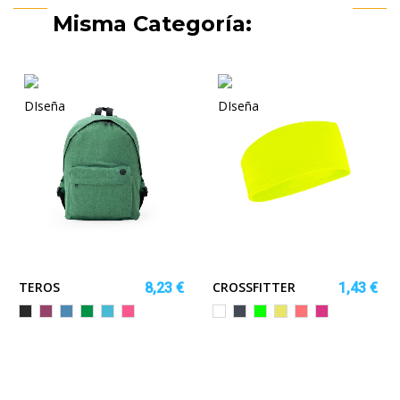
Misma Categoría:
TEROS
CROSSFITTER
8,23 €
1,43 €
NEGRO
GRANATE
ROYAL
VERDE
TURQUESA
ROSETON
Blanco
Negro
VERDE
AMARILLO
CORAL
ROSA
VIGORE
VIGORE
VIGORE
HELECHO
VIGORE
VIGORE
FLUOR
FLUOR
FLUOR
FLUOR
VIGORÉ