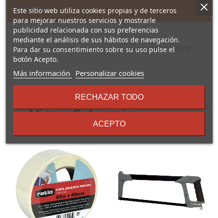
Descripción
Este sitio web utiliza cookies propias y de terceros
para mejorar nuestros servicios y mostrarle
publicidad relacionada con sus preferencias
Taco plástico INDEX
mediante el análisis de sus hábitos de navegación.
Poliamida resistente a temperaturas entre -50º C y 75º C.
Para dar su consentimiento sobre su uso pulse el
botón Acepto.
sobre
Más información
Personalizar cookies
los
términos
16 Otros Productos En La
RECHAZAR TODO
y
Misma Categoría:
condiciones
ACEPTO