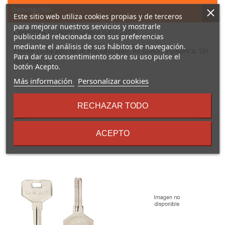
Descripción
Este sitio web utiliza cookies propias y de terceros
para mejorar nuestros servicios y mostrarle
Cerradura embutir madera ISEO 200N
publicidad relacionada con sus preferencias
mediante el análisis de sus hábitos de navegación.
Frente cuadrado de acero latonado. Resbalón y palanca. Sin
Para dar su consentimiento sobre su uso pulse el
accesorios.
botón Acepto.
sobre
Más información
Personalizar cookies
los
términos
RECHAZAR TODO
16 Otros Productos En La
y
condiciones
Misma Categoría:
ACEPTO