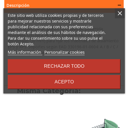
Descripción
Este sitio web utiliza cookies propias y de terceros
Taco fijación mecánica REGARSA LTX-10
para mejorar nuestros servicios y mostrarle
publicidad relacionada con sus preferencias
Fijación universal de golpeo con clavo de poliamida
mediante el análisis de sus hábitos de navegación.
reforzada con fibra de vidrio. Profundidad corta de
Para dar su consentimiento sobre su uso pulse el
encastrado (30 mm) para fijar los materiales de aislamiento:
botón Acepto.
EPS y XPS. Soportes según EAD 330196-01-0604: A / B / C /
sobre
Más información
Personalizar cookies
D / E. La caja contiene 200 unidades.
los
términos
RECHAZAR TODO
y
condiciones
16 Otros Productos En La
ACEPTO
Misma Categoría: