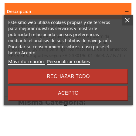
Descripción
Este sitio web utiliza cookies propias y de terceros
Taco fijación mecánica REGARSA LTX-10
para mejorar nuestros servicios y mostrarle
publicidad relacionada con sus preferencias
Fijación universal de golpeo con clavo de poliamida
mediante el análisis de sus hábitos de navegación.
reforzada con fibra de vidrio. Profundidad corta de
Para dar su consentimiento sobre su uso pulse el
encastrado (30 mm) para fijar los materiales de aislamiento:
botón Acepto.
EPS y XPS. Soportes según EAD 330196-01-0604: A / B / C /
sobre
Más información
Personalizar cookies
D / E. La caja contiene 200 unidades.
los
términos
RECHAZAR TODO
y
condiciones
16 Otros Productos En La
ACEPTO
Misma Categoría: