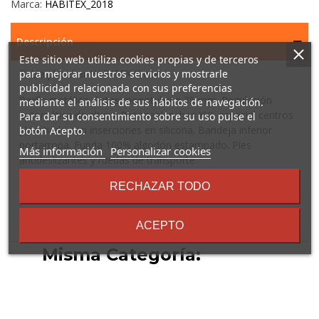
Marca:
HABITEX_2018
Descripción
Este sitio web utiliza cookies propias y de terceros
Tabla planchar HABITEX Giove
para mejorar nuestros servicios y mostrarle
publicidad relacionada con sus preferencias
Rejilla metálica. Patas monotubo ø 35 mm. Regulación
mediante el análisis de sus hábitos de navegación.
automática de altura. Reposaplanchas XXL especial centros
Para dar su consentimiento sobre su uso pulse el
planchado con inserciones en silicona. Bandeja inferior
botón Acepto.
portarropa. Funda 100% algodón estampado. Pies
sobre
Más información
Personalizar cookies
antideslizantes y ruedas de transporte.
los
términos
RECHAZAR TODO
y
condiciones
16 Otros Productos En La
ACEPTO
Misma Categoría: