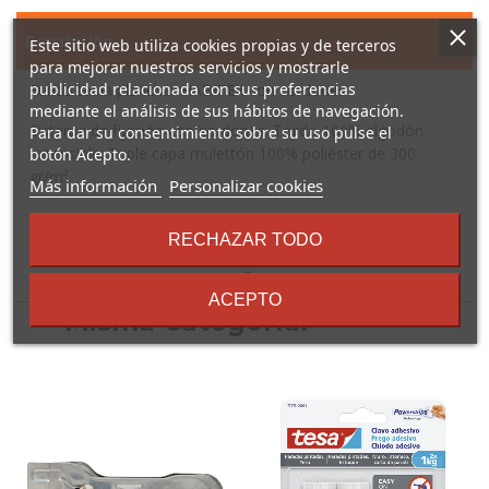
Descripción
Este sitio web utiliza cookies propias y de terceros
para mejorar nuestros servicios y mostrarle
publicidad relacionada con sus preferencias
Funda tabla planchar HABITEX con cordones
mediante el análisis de sus hábitos de navegación.
Sistema de fijación con cordones. Tejido 100% algodón
Para dar su consentimiento sobre su uso pulse el
extensible. Triple capa mulettón 100% poliéster de 300
botón Acepto.
gr/m².
sobre
Más información
Personalizar cookies
los
términos
RECHAZAR TODO
y
condiciones
16 Otros Productos En La
ACEPTO
Misma Categoría: