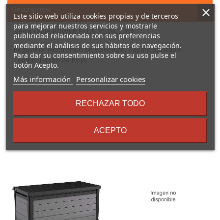
Descripción
Este sitio web utiliza cookies propias y de terceros
para mejorar nuestros servicios y mostrarle
Sierra sable POWER PLUS POWC2061
publicidad relacionada con sus preferencias
mediante el análisis de sus hábitos de navegación.
Regulador electrónico de velocidad. Zapata ajustable.
Para dar su consentimiento sobre su uso pulse el
Cambio rápido de hoja.
botón Acepto.
sobre
Más información
Personalizar cookies
los
términos
RECHAZAR TODO
16 Otros Productos En La
y
condiciones
Misma Categoría:
ACEPTO