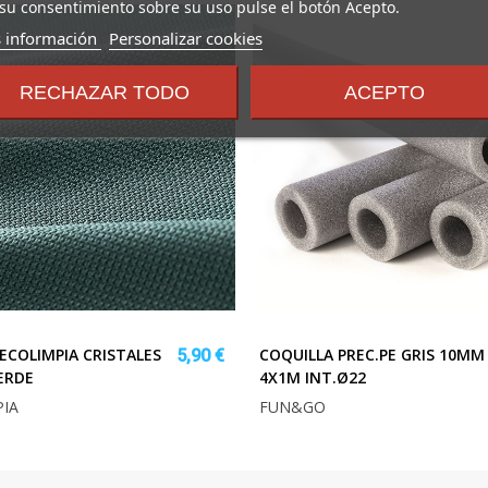
su consentimiento sobre su uso pulse el botón Acepto.
sobre
 información
Personalizar cookies
los
términos
RECHAZAR TODO
ACEPTO
y
condiciones
ECOLIMPIA CRISTALES
COQUILLA PREC.PE GRIS 10MM
5,90 €
ERDE
4X1M INT.Ø22
IA
FUN&GO