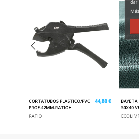
dar 
Más
Ø
CORTATUBOS PLASTICO/PVC
BAYETA 
9,04 €
44,88 €
PROF.42MM.RATIO+
50X40 V
RATIO
ECOLIMP