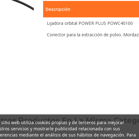
Descripción
Lijadora orbital POWER PLUS POWC40100
Conector para la extracción de polvo. Mordazas
Otros Productos En La Misma Catego
 sitio web utiliza cookies propias y de terceros para mejorar
tros servicios y mostrarle publicidad relacionada con sus
erencias mediante el análisis de sus hábitos de navegación. Para