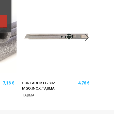
CORTADOR LC-302
CHAQUET
7,16 €
4,76 €
MGO.INOX.TAJIMA
NEGRO T
TAJIMA
HELLYHA