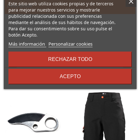
Este sitio web utiliza cookies propias y de terceros
Descripción
para mejorar nuestros servicios y mostrarle
publicidad relacionada con sus preferencias
Manilla roseta JANDEL SV-R338
mediante el análisis de sus hábitos de navegación.
Para dar su consentimiento sobre su uso pulse el
Acero inox.
botón Acepto.
sobre
Más información
Personalizar cookies
los
términos
RECHAZAR TODO
16 Otros Productos En La
y
condiciones
Misma Categoría:
ACEPTO