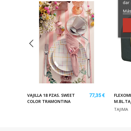
dar 
Más
VAJILLA 18 PZAS. SWEET
FLEXOM
90,18 €
77,35 €
COLOR TRAMONTINA
M.BL.TA
TAJIMA