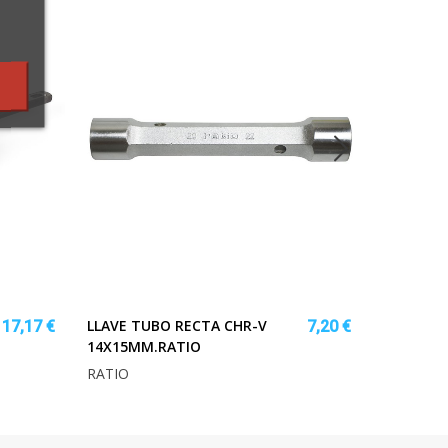
LLAVE TUBO RECTA CHR-V
COJÍN LI
17,17 €
7,20 €
14X15MM.RATIO
45X45CM
RATIO