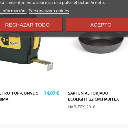
su consentimiento sobre su uso pulse el botón Acepto.
sobre
 información
Personalizar cookies
los
términos
RECHAZAR TODO
ACEPTO
y
condiciones
ETRO TOP-CONVE 5
SARTEN AL.FORJADO
14,07 €
JIMA
ECOLIGHT 22 CM.HABITEX
HABITEX_2018