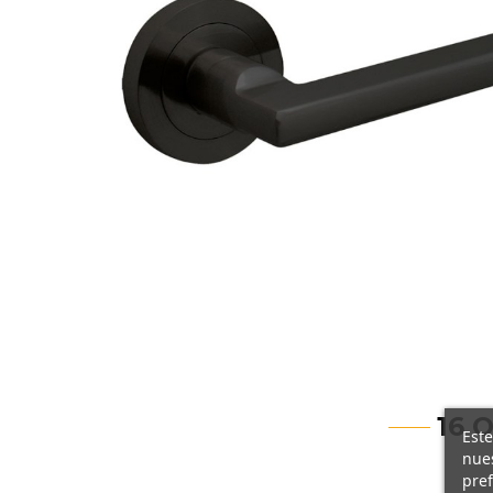
16 
Este
nues
pref