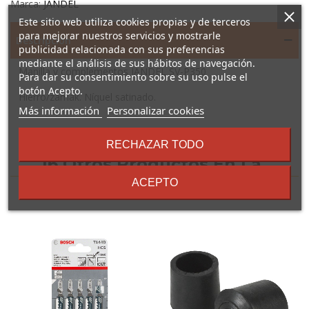
Marca:
JANDEL
Este sitio web utiliza cookies propias y de terceros
para mejorar nuestros servicios y mostrarle
Descripción
publicidad relacionada con sus preferencias
mediante el análisis de sus hábitos de navegación.
Manilla y complementos JANDEL SV-P350
Para dar su consentimiento sobre su uso pulse el
botón Acepto.
Hierro/zamak. Níquel satinado.
sobre
Más información
Personalizar cookies
los
términos
RECHAZAR TODO
y
16 Otros Productos En La
condiciones
ACEPTO
Misma Categoría: