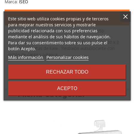
Marca:
ISEO
Descripción
Este sitio web utiliza cookies propias y de terceros
para mejorar nuestros servicios y mostrarle
publicidad relacionada con sus preferencias
Cerradura de sobreponer eléctrica ISEO Serie 550
mediante el análisis de sus hábitos de navegación.
Para zócalo con cilindro oval. 12V AC. Frente 160 x 20 x 3
Para dar su consentimiento sobre su uso pulse el
cincado. 2 vueltas de llave.. Resbalón autoblocante con
botón Acepto.
pistón de carga y palanca.
sobre
Más información
Personalizar cookies
los
términos
RECHAZAR TODO
y
condiciones
16 Otros Productos En La
ACEPTO
Misma Categoría: