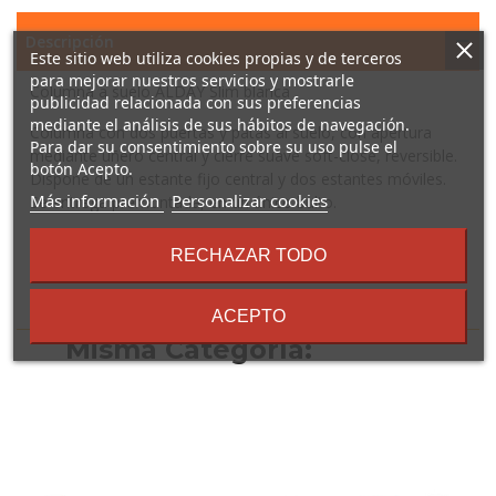
Descripción
Este sitio web utiliza cookies propias y de terceros
para mejorar nuestros servicios y mostrarle
Columna a suelo ALDAY Slim blanca
publicidad relacionada con sus preferencias
mediante el análisis de sus hábitos de navegación.
Columna con dos puertas y patas al suelo, con apertura
Para dar su consentimiento sobre su uso pulse el
mediante uñero central y cierre suave soft-close, reversible.
botón Acepto.
Dispone de un estante fijo central y dos estantes móviles.
sobre
Más información
Personalizar cookies
Se entrega premontada, en un único bulto.
los
términos
RECHAZAR TODO
y
condiciones
16 Otros Productos En La
ACEPTO
Misma Categoría: