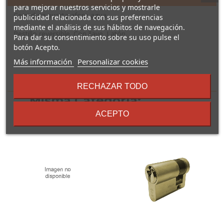
para mejorar nuestros servicios y mostrarle
Cerradura puerta aforo agua
publicidad relacionada con sus preferencias
mediante el análisis de sus hábitos de navegación.
Pestillo reversible. Con llave. Latón.
Para dar su consentimiento sobre su uso pulse el
botón Acepto.
sobre
Más información
Personalizar cookies
los
16 Otros Productos En La
términos
RECHAZAR TODO
y
Misma Categoría:
condiciones
ACEPTO