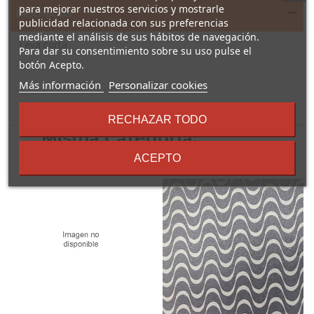
para mejorar nuestros servicios y mostrarle
Descripción
publicidad relacionada con sus preferencias
mediante el análisis de sus hábitos de navegación.
Leva corta
Para dar su consentimiento sobre su uso pulse el
botón Acepto.
sobre
Más información
Personalizar cookies
los
16 Otros Productos En La
términos
RECHAZAR TODO
y
Misma Categoría:
condiciones
ACEPTO