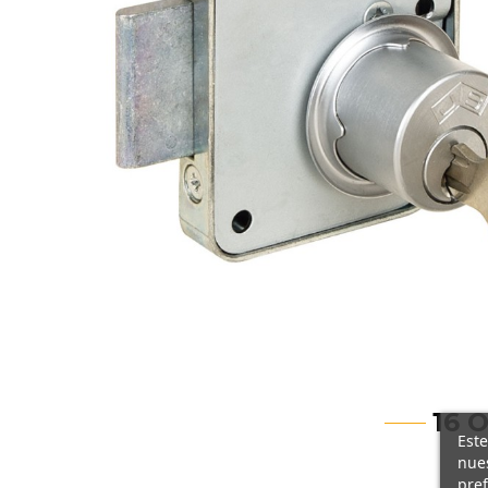
16 
Este
nues
pref