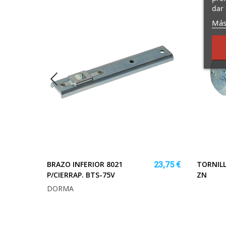
dar 
Más
BRAZO INFERIOR 8021
TORNILL
15,43 €
23,75 €
P/CIERRAP. BTS-75V
ZN
DORMA