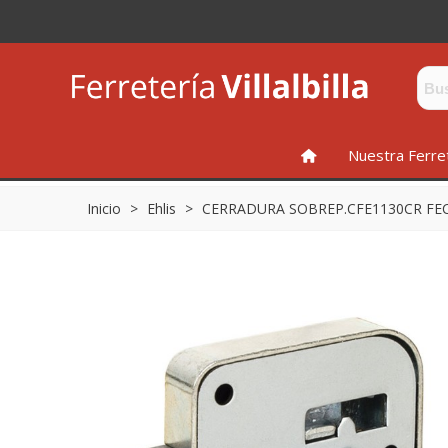
INICIO
Nuestra Ferre
Inicio
>
Ehlis
>
CERRADURA SOBREP.CFE1130CR FECS