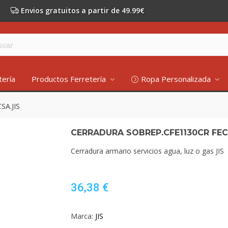
Envios gratuitos a partir de 49.99€
tería
Productos Ferretería
Ropa Personalizada
A.JIS
CERRADURA SOBREP.CFE1130CR FEC
Cerradura armario servicios agua, luz o gas JIS
36,38 €
Marca:
JIS