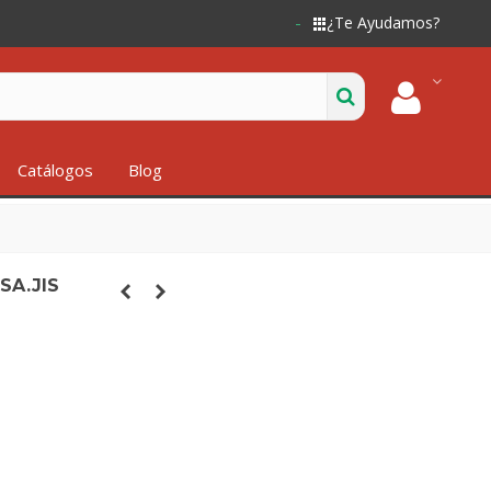
¿Te Ayudamos?
Catálogos
Blog
SA.JIS