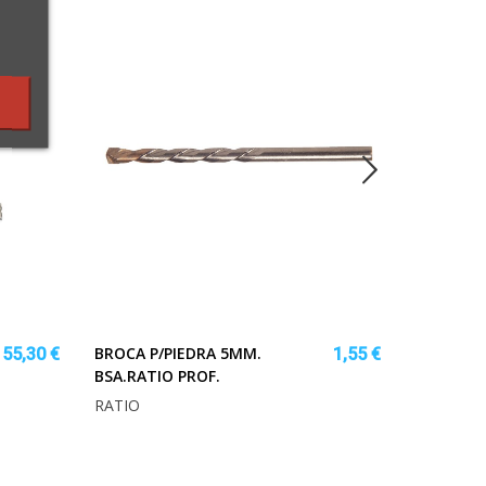
BROCA P/PIEDRA 5MM.
NILOE T
155,30 €
1,55 €
BSA.RATIO PROF.
BLACK M
RATIO
LEGRAN