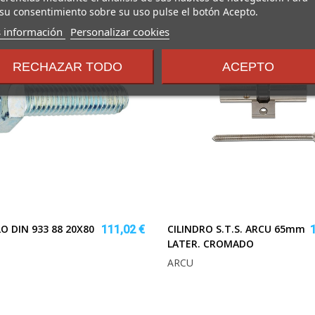
su consentimiento sobre su uso pulse el botón Acepto.
sobre
 información
Personalizar cookies
los
términos
RECHAZAR TODO
ACEPTO
y
condiciones
O DIN 933 88 20X80
CILINDRO S.T.S. ARCU 65mm
111,02 €
LATER. CROMADO
ARCU