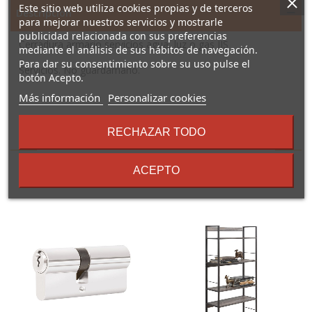
Este sitio web utiliza cookies propias y de terceros
Descripción
para mejorar nuestros servicios y mostrarle
publicidad relacionada con sus preferencias
Cerradura armario servicios agua, luz o gas JIS
mediante el análisis de sus hábitos de navegación.
Para dar su consentimiento sobre su uso pulse el
Servicios. No guardamano.
botón Acepto.
sobre
Más información
Personalizar cookies
los
términos
RECHAZAR TODO
16 Otros Productos En La
y
condiciones
Misma Categoría:
ACEPTO