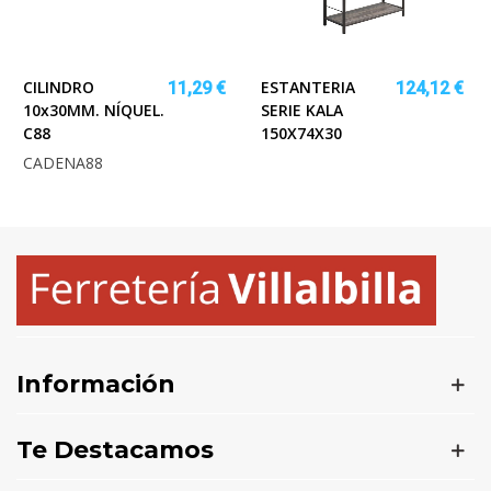
CILINDRO
ESTANTERIA
11,29 €
124,12 €
10x30MM. NÍQUEL.
SERIE KALA
C88
150X74X30
CADENA88
Información
Te Destacamos