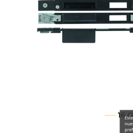
16 
Este
nues
pref