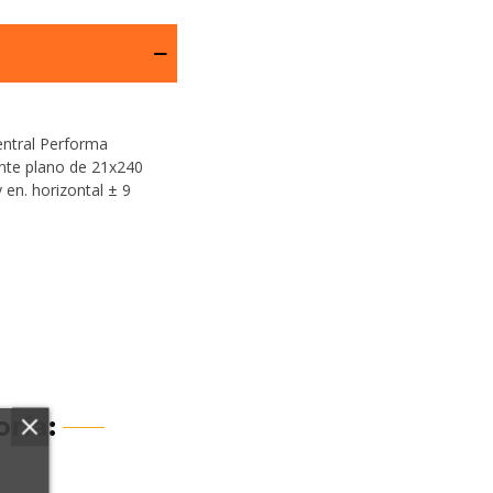
entral Performa
rente plano de 21x240
 en. horizontal ± 9
ría: