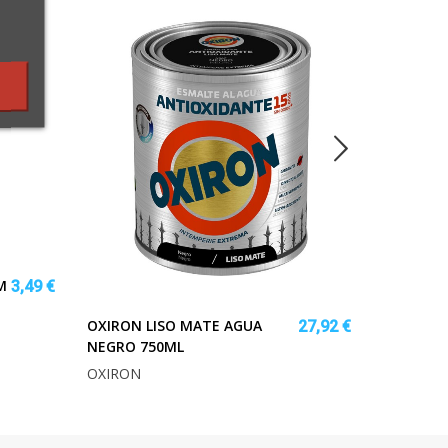
M
CONJUNTO
3,49 €
SILLAS A
OXIRON LISO MATE AGUA
27,92 €
NEGRO 750ML
OXIRON