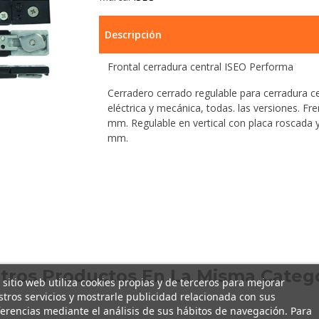
Descripción
Frontal cerradura central ISEO Performa
Cerradero cerrado regulable para cerradura c
eléctrica y mecánica, todas. las versiones. F
mm. Regulable en vertical con placa roscada y
mm.
Otros Productos En La Misma Catego
 sitio web utiliza cookies propias y de terceros para mejorar
tros servicios y mostrarle publicidad relacionada con sus
erencias mediante el análisis de sus hábitos de navegación. Para