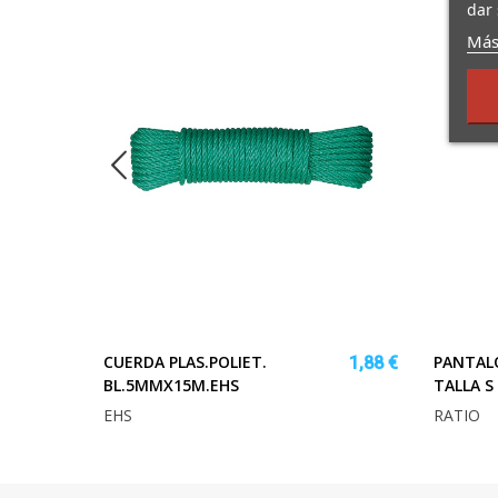
dar 
Más
CUERDA PLAS.POLIET.
PANTAL
54,95 €
1,88 €
BL.5MMX15M.EHS
TALLA S
74,56 €
EHS
RATIO