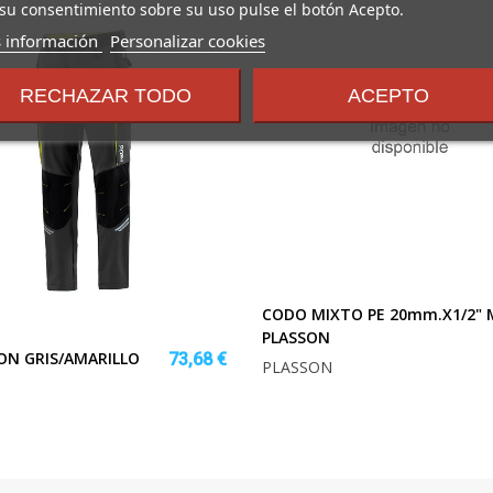
su consentimiento sobre su uso pulse el botón Acepto.
sobre
 información
Personalizar cookies
los
términos
RECHAZAR TODO
ACEPTO
y
condiciones
CODO MIXTO PE 20mm.x1/2" 
PLASSON
ON GRIS/AMARILLO
73,68 €
PLASSON