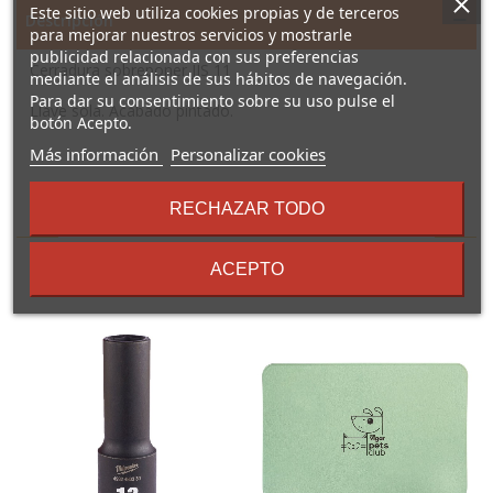
Este sitio web utiliza cookies propias y de terceros
Descripción
para mejorar nuestros servicios y mostrarle
publicidad relacionada con sus preferencias
Cerradura sobreponer JIS 11
mediante el análisis de sus hábitos de navegación.
Para dar su consentimiento sobre su uso pulse el
Llave sola. Acabado pintado.
botón Acepto.
sobre
Más información
Personalizar cookies
los
términos
RECHAZAR TODO
16 Otros Productos En La
y
condiciones
Misma Categoría:
ACEPTO