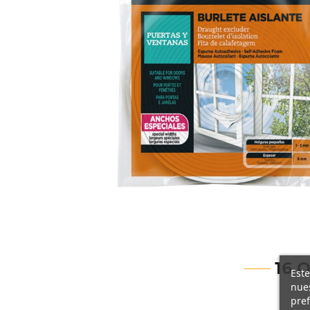
16 
Este
nues
pref