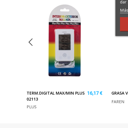
dar 
Más
TERM.DIGITAL MAX/MIN PLUS
GRASA V
40,93 €
16,17 €
02113
FAREN
PLUS