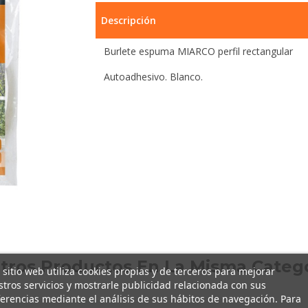
Descripción
Burlete espuma MIARCO perfil rectangular
Autoadhesivo. Blanco.
Otros Productos En La Misma Catego
 sitio web utiliza cookies propias y de terceros para mejorar
tros servicios y mostrarle publicidad relacionada con sus
erencias mediante el análisis de sus hábitos de navegación. Para