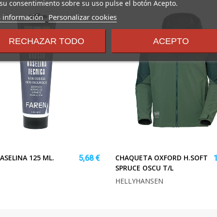
su consentimiento sobre su uso pulse el botón Acepto.
sobre
 información
Personalizar cookies
los
términos
RECHAZAR TODO
ACEPTO
y
condiciones
ASELINA 125 ML.
CHAQUETA OXFORD H.SOFT
5,68 €
SPRUCE OSCU T/L
HELLYHANSEN