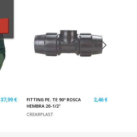
FITTING PE. TE 90º ROSCA
SIERRA 
137,99 €
2,46 €
HEMBRA 20-1/2"
21MM.DI
CREARPLAST
RATIO