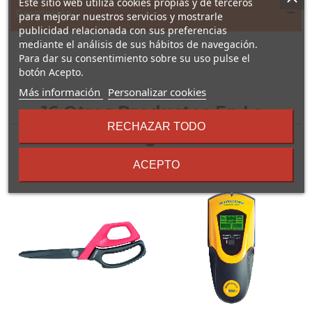
Este sitio web utiliza cookies propias y de terceros
Descripción
para mejorar nuestros servicios y mostrarle
publicidad relacionada con sus preferencias
mediante el análisis de sus hábitos de navegación.
PI-P5I
Para dar su consentimiento sobre su uso pulse el
botón Acepto.
sobre
Más información
Personalizar cookies
los
16 Otros Productos En La
términos
RECHAZAR TODO
y
Misma Categoría:
condiciones
ACEPTO