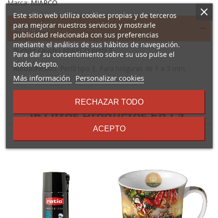
Marca:
MIARCO
Este sitio web utiliza cookies propias y de terceros
para mejorar nuestros servicios y mostrarle
Descripción
publicidad relacionada con sus preferencias
mediante el análisis de sus hábitos de navegación.
Burlete caucho MIARCO perfil E
Para dar su consentimiento sobre su uso pulse el
botón Acepto.
Autoadhesivo. Perfil tipo E. Para holguras de 1 a 3 mm.
sobre
Más información
Personalizar cookies
los
términos
RECHAZAR TODO
y
16 Otros Productos En La
condiciones
ACEPTO
Misma Categoría: