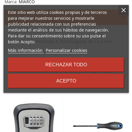
Marca:
MIARCO
Este sitio web utiliza cookies propias y de terceros
Descripción
para mejorar nuestros servicios y mostrarle
publicidad relacionada con sus preferencias
mediante el análisis de sus hábitos de navegación.
Burlete caucho MIARCO perfil E
Para dar su consentimiento sobre su uso pulse el
Autoadhesivo. Perfil tipo E. Para holguras de 1 a 3 mm.
botón Acepto.
sobre
Más información
Personalizar cookies
los
términos
RECHAZAR TODO
y
16 Otros Productos En La
condiciones
Misma Categoría:
ACEPTO