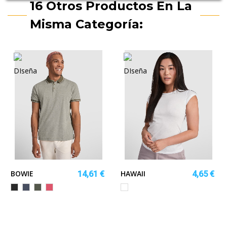
16 Otros Productos En La
Misma Categoría:
BOWIE
HAWAII
14,61 €
4,65 €
NEGRO
AZUL
VERDE
ROJO
Blanco
VIGORE
MARINO
MILITAR
VIGORE
VIGORE
OSCURO
VIGORE