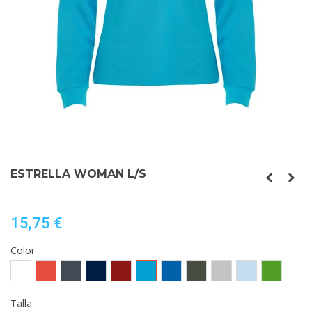
ESTRELLA WOMAN L/S
15,75 €
Color
Blanco
Rojo
Negro
MARINO
GRANATE
TURQUESA
ROYAL
PLOMO
GRIS
CELESTE
VERDE
OSCURO
VIGORE
GRASS
Talla