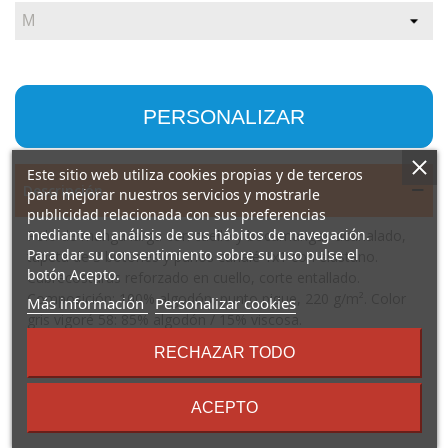
PERSONALIZAR
Este sitio web utiliza cookies propias y de terceros
Descripción
para mejorar nuestros servicios y mostrarle
publicidad relacionada con sus preferencias
mediante el análisis de sus hábitos de navegación.
Polo de manga larga con cuello y bocamangas acanalado,
Para dar su consentimiento sobre su uso pulse el
tapeta de 3 botones y puños canalé 1x1 con elastano.
botón Acepto.
Cubrecosturas reforzado en cuello, corte entallado.
Composición: 100% algodón, punto pique, 220 g/m². Color
sobre
Más información
Personalizar cookies
gris vigoré 58: 85% algodón / 15% viscosa.
los
Observaciones: *Etiqueta removible. *Duo Concept.
términos
RECHAZAR TODO
y
condiciones
ACEPTO