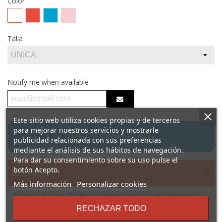
Color
Blanco
Rojo
TURQUESA
ROSA
CLARO
Talla
Notify me when available
Este sitio web utiliza cookies propias y de terceros
para mejorar nuestros servicios y mostrarle
PERSONALIZAR
publicidad relacionada con sus preferencias
mediante el análisis de sus hábitos de navegación.
Para dar su consentimiento sobre su uso pulse el
botón Acepto.
Descripción
sobre
Más información
Personalizar cookies
los
Babero viveado. Tejido de algodón por la parte delantera y
términos
de plástico por la parte posterior para evitar el traspaso de
RECHAZAR TODO
y
líquidos. Cierre lateral de velcro suave.