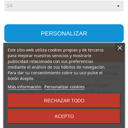
PERSONALIZAR
Este sitio web utiliza cookies propias y de terceros
Descripción
para mejorar nuestros servicios y mostrarle
publicidad relacionada con sus preferencias
mediante el análisis de sus hábitos de navegación.
Camiseta de manga corta en colores flúor. Cuello redondo y
Para dar su consentimiento sobre su uso pulse el
cubrecosturas de refuerzo en el interior. Fabricado en tejido
botón Acepto.
poliéster con tacto algodón.
Composición: 100% poliéster, tacto algodón, 155 g/m².
sobre
Más información
Personalizar cookies
Observaciones: *Etiqueta adhesiva. *Disponible en tallas
los
infantiles.
términos
RECHAZAR TODO
y
condiciones
ACEPTO