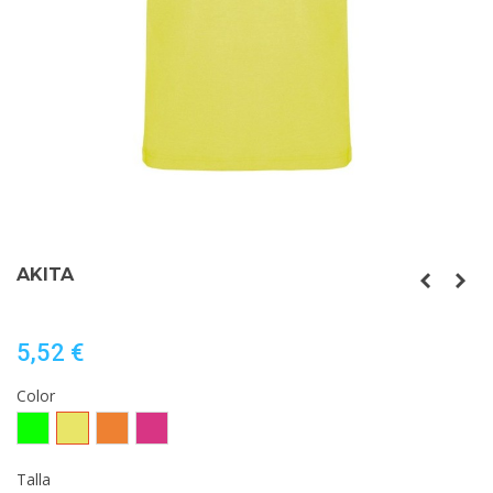
AKITA
5,52 €
Color
VERDE
AMARILLO
NARANJA
ROSA
FLUOR
FLUOR
FLUOR
FLUOR
Talla