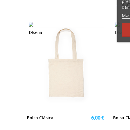
pref
1 
dar 
Más
Bolsa Clásica
Bolsa Cl
6,00 €