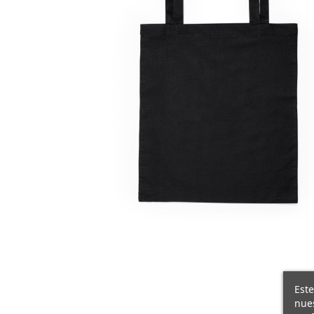
Este
nues