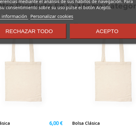
erencias mediante el análisis de sus hábitos de navegación. Para
Otro Producto En La Misma Categor
su consentimiento sobre su uso pulse el botón Acepto.
sobre
 información
Personalizar cookies
los
términos
RECHAZAR TODO
ACEPTO
y
condiciones
ásica
Bolsa Clásica
6,00 €