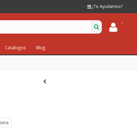
¿Te Ayudamos?
Catálogos
Blog
asera