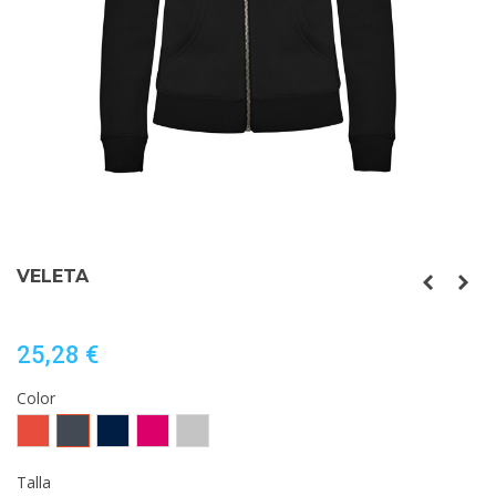
VELETA
25,28 €
Color
Rojo
Negro
MARINO
ROSETON
GRIS
VIGORE
Talla