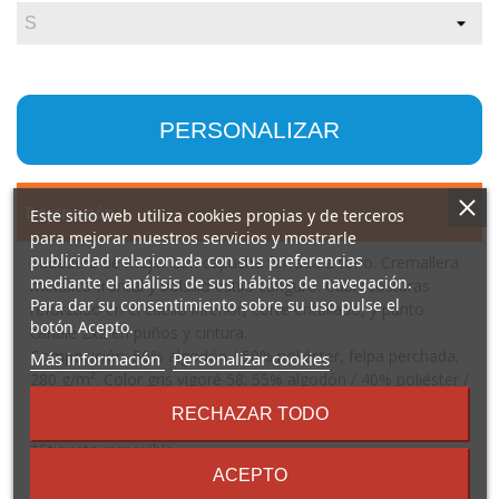
PERSONALIZAR
Descripción
Este sitio web utiliza cookies propias y de terceros
para mejorar nuestros servicios y mostrarle
publicidad relacionada con sus preferencias
Sudadera de mujer con capucha forrada a tono. Cremallera
mediante el análisis de sus hábitos de navegación.
metálica frontal y bolsillo estilo canguro. Cubrecosturas
Para dar su consentimiento sobre su uso pulse el
reforzado en el cuello interior, corte entallado, y punto
botón Acepto.
canalé 2x2 en puños y cintura.
Composición: 50% algodón / 50% poliéster, felpa perchada,
sobre
Más información
Personalizar cookies
los
280 g/m². Color gris vigoré 58: 55% algodón / 40% poliéster /
términos
5% viscosa.
RECHAZAR TODO
y
Observaciones: *Cremallera metálica en color plata.
condiciones
*Etiqueta removible.
ACEPTO