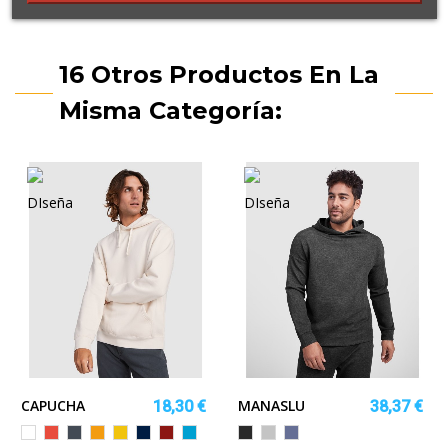
16 Otros Productos En La
Misma Categoría:
CAPUCHA
MANASLU
18,30 €
38,37 €
E
QUESA
Blanco
Rojo
Negro
Naranja
Amarillo
MARINO
GRANATE
TURQUESA
NEGRO
GRIS
DENIM
VIGORE
VIGORE
VIGORE