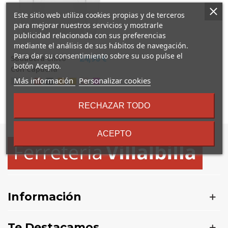
Este sitio web utiliza cookies propias y de terceros
para mejorar nuestros servicios y mostrarle
publicidad relacionada con sus preferencias
mediante el análisis de sus hábitos de navegación.
Para dar su consentimiento sobre su uso pulse el
Sudadera Chico
24,95 €
botón Acepto.
Con Capucha
sobre
Más información
Personalizar cookies
Gris
Blanco
Rojo
Negro
Naranja
Amarillo
Rosa
Morado
los
términos
RECHAZAR TODO
y
Mostrando
1
-1 de 1 artículo(s)
condiciones
ACEPTO
Información
Te Destacamos