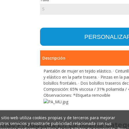
PERSONALIZA
Descripción
Pantalón de mujer en tejido elástico. · Cinturi
y elástico en la parte trasera. · Pinzas en la p
bolsillos frontales. · Dos bolsillos traseros de
Composición: 65% viscosa / 31% poliamida / 
Observaciones: *Etiqueta removible
 sitio web utiliza cookies propias y de terceros para mejorar
tros servicios y mostrarle publicidad relacionada con sus
Otros Productos En La Misma Catego
erencias mediante el análisis de sus hábitos de navegación. Para