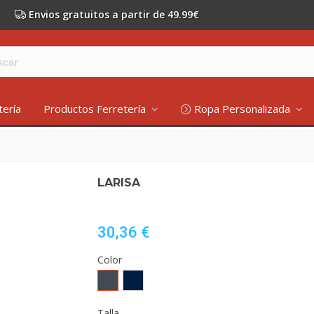
Envios gratuitos a partir de 49.99€
tería
Productos Ferretería
Ropa Personalizada
LARISA
30,36 €
Color
Negro
MARINO
Talla