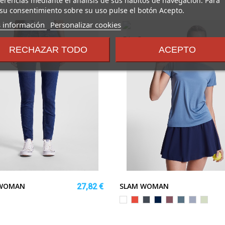
su consentimiento sobre su uso pulse el botón Acepto.
sobre
 información
Personalizar cookies
los
términos
RECHAZAR TODO
ACEPTO
y
condiciones
 WOMAN
SLAM WOMAN
27,82 €
O
Blanco
Rojo
Negro
MARINO
ROJO
AZUL
AZUL
VERDE
BAYA
TORMENTA
ZEN
MIST