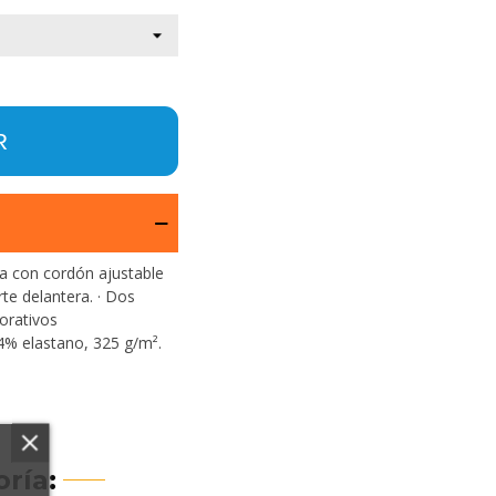
R
lla con cordón ajustable
arte delantera. · Dos
corativos
4% elastano, 325 g/m².
ría: