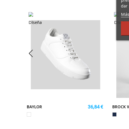
dar 
Más
BAYLOR
BROCK
16,52 €
36,84 €
Blanco
VAQUER