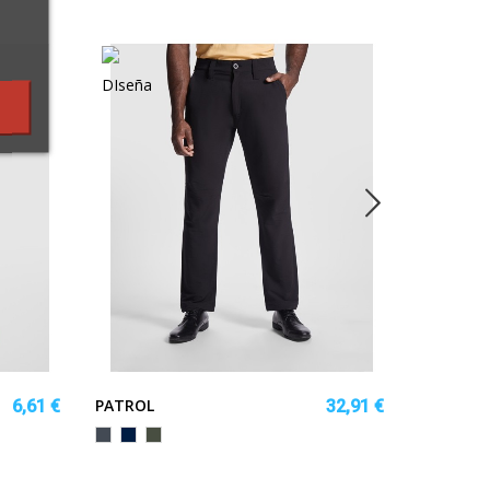
PATROL
BEVERLY
6,61 €
32,91 €
Negro
MARINO
PLOMO
Beige
Negro
MA
OSCURO