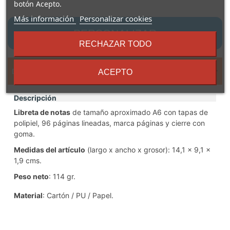
botón Acepto.
sobre
Más información
Personalizar cookies
los
PERSONALIZAR
términos
RECHAZAR TODO
y
condiciones
Descripción
ACEPTO
Descripción
Libreta de notas
de tamaño aproximado A6 con tapas de
polipiel, 96 páginas lineadas, marca páginas y cierre con
goma.
Medidas del artículo
(largo x ancho x grosor): 14,1 x 9,1 x
1,9 cms.
Peso neto
: 114 gr.
Material
: Cartón / PU / Papel.