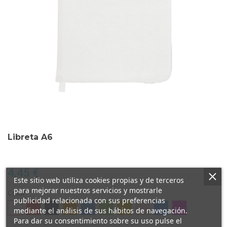
Libreta A6
4,45 €
Este sitio web utiliza cookies propias y de terceros
para mejorar nuestros servicios y mostrarle
Color
publicidad relacionada con sus preferencias
Blanco
Rojo
Negro
Naranja
Azul
Verde
Amarillo
Rosa
Azul
Morado
mediante el análisis de sus hábitos de navegación.
Claro
Para dar su consentimiento sobre su uso pulse el