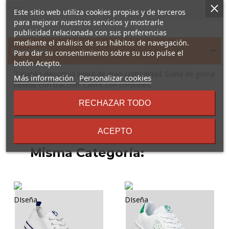
Este sitio web utiliza cookies propias y de terceros
para mejorar nuestros servicios y mostrarle
publicidad relacionada con sus preferencias
mediante el análisis de sus hábitos de navegación.
Descripción
Para dar su consentimiento sobre su uso pulse el
botón Acepto.
Zapatilla deportiva ligera de gran comodidad. Suela de goma
sobre
Más información
Personalizar cookies
flexible con tracción. Cierre con cordones.
los
términos
RECHAZAR TODO
y
condiciones
5 Otros Productos En La
ACEPTO
Misma Categoría: