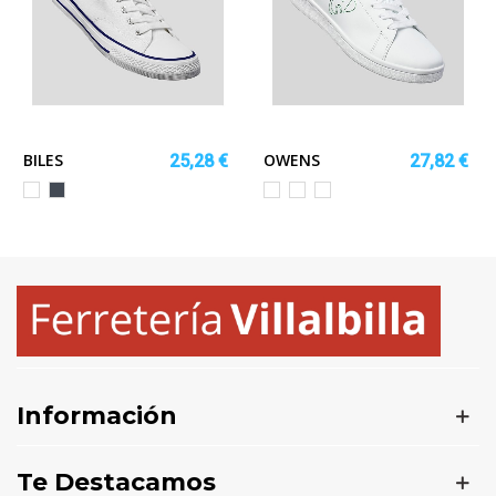
BILES
OWENS
25,28 €
27,82 €
Blanco
Negro
BLANCO/MARINO
BLANCO/VERDE
BLANCO/ROJO
TROPICAL
Información
Te Destacamos