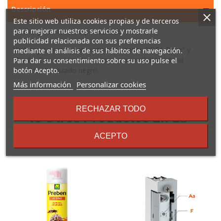
Descripción
Este sitio web utiliza cookies propias y de terceros
para mejorar nuestros servicios y mostrarle
Varillas y carcasas antipánico ISEO 941
publicidad relacionada con sus preferencias
Varillas y carcasas para antipánico series "IDEA Base" y
mediante el análisis de sus hábitos de navegación.
"Push". Con un cerradero y tapa para resbalón lateral
Para dar su consentimiento sobre su uso pulse el
manillón. Barnizado negro.
botón Acepto.
sobre
Más información
Personalizar cookies
los
términos
RECHAZAR TODO
y
16 Otros Productos En La
condiciones
Misma Categoría:
ACEPTO