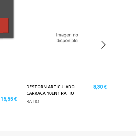
DESTORN.ARTICULADO
8,30 €
CARRACA 10EN1 RATIO
FOCO LE
15,55 €
RATIO
WORKLIN
RATIO