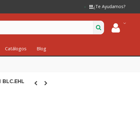
¿Te Ayudamos?
Catálogos
Blog
 BLC.EHL