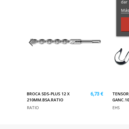
dar 
Más
T.
BROCA SDS-PLUS 12 X
TENSOR 
4,72 €
6,73 €
210MM.BSA.RATIO
GANC.1
RATIO
EHS