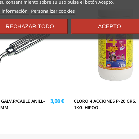
su consentimiento sobre su uso pulse el botón Acepto.
sobre
 información
Personalizar cookies
los
términos
RECHAZAR TODO
ACEPTO
y
condiciones
GALV.P/CABLE ANILL-
CLORO 4 ACCIONES P-20 GRS.
3,08 €
0MM
1KG. HIPOOL