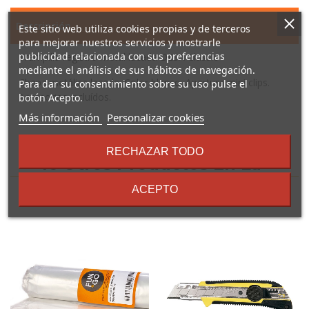
Descripción
Este sitio web utiliza cookies propias y de terceros
para mejorar nuestros servicios y mostrarle
publicidad relacionada con sus preferencias
Trampilla registro metal lacada DESA Classic
mediante el análisis de sus hábitos de navegación.
Chapa metálica lacada. Color blanco. Apertura mini clips.
Para dar su consentimiento sobre su uso pulse el
Accesorios incluídos.
botón Acepto.
sobre
Más información
Personalizar cookies
los
términos
RECHAZAR TODO
y
16 Otros Productos En La
condiciones
Misma Categoría:
ACEPTO