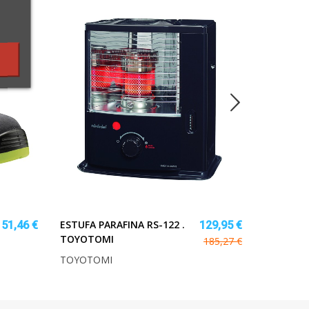
DUOHM 4X
FISCHER
ESTUFA PARAFINA RS-122 .
51,46 €
129,95 €
TOYOTOMI
185,27 €
TOYOTOMI