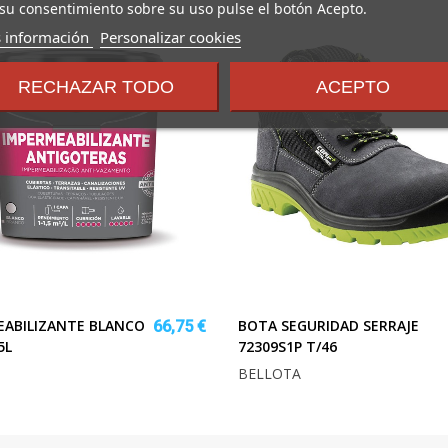
su consentimiento sobre su uso pulse el botón Acepto.
sobre
 información
Personalizar cookies
los
términos
RECHAZAR TODO
ACEPTO
y
condiciones
EABILIZANTE BLANCO
BOTA SEGURIDAD SERRAJE
66,75 €
5L
72309S1P T/46
BELLOTA