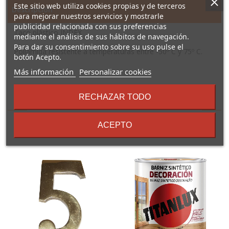
Este sitio web utiliza cookies propias y de terceros
Descripción
para mejorar nuestros servicios y mostrarle
publicidad relacionada con sus preferencias
Taco plástico INDEX
mediante el análisis de sus hábitos de navegación.
Para dar su consentimiento sobre su uso pulse el
Poliamida resistente a temperaturas entre -50º C y 75º C.
botón Acepto.
sobre
Más información
Personalizar cookies
los
términos
RECHAZAR TODO
16 Otros Productos En La
y
condiciones
Misma Categoría:
ACEPTO