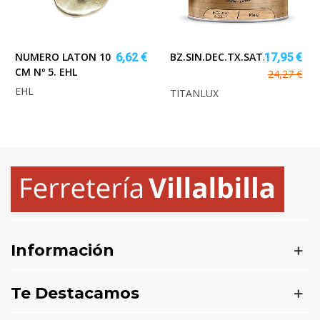
NUMERO LATON 10
BZ.SIN.DEC.TX.SAT.INCOLO.7
6,62 €
17,95 €
CM Nº 5. EHL
24,27 €
EHL
TITANLUX
Información
Te Destacamos