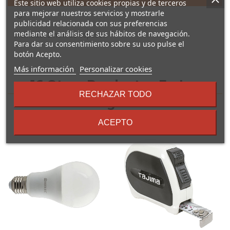
Este sitio web utiliza cookies propias y de terceros
para mejorar nuestros servicios y mostrarle
"U"
publicidad relacionada con sus preferencias
mediante el análisis de sus hábitos de navegación.
Inclinado. 3 mm de espesor.
Para dar su consentimiento sobre su uso pulse el
botón Acepto.
sobre
Más información
Personalizar cookies
los
16 Otros Productos En La
términos
RECHAZAR TODO
y
Misma Categoría:
condiciones
ACEPTO