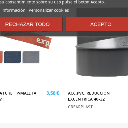
su consentimiento sobre su uso pulse el botón Acepto.
sobre
 información
Personalizar cookies
los
términos
RECHAZAR TODO
ACEPTO
y
condiciones
RATCHET P/MALETA
ACC.PVC. REDUCCION
3,56 €
M.
EXCENTRICA 40-32
CREARPLAST