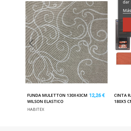
dar 
Más
FUNDA MULETTON 130X43CM
CINTA 
1,80 €
12,26 €
WILSON ELASTICO
180X5 C
HABITEX