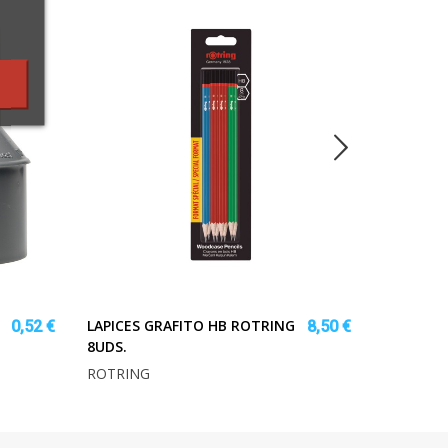
LAPICES GRAFITO HB ROTRING
SARTEN 
0,52 €
8,50 €
8UDS.
DIAMETR
ROTRING
IBILI