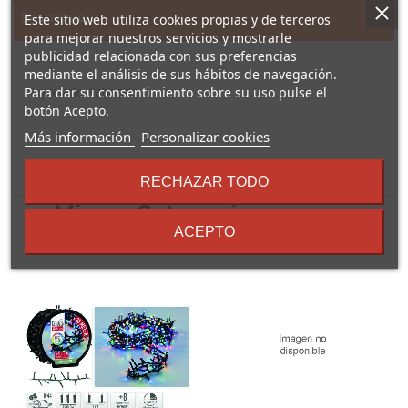
Descripción
Este sitio web utiliza cookies propias y de terceros
para mejorar nuestros servicios y mostrarle
publicidad relacionada con sus preferencias
PU-47
mediante el análisis de sus hábitos de navegación.
Niquelado satinado.
Para dar su consentimiento sobre su uso pulse el
botón Acepto.
sobre
Más información
Personalizar cookies
los
términos
16 Otros Productos En La
RECHAZAR TODO
y
Misma Categoría:
condiciones
ACEPTO