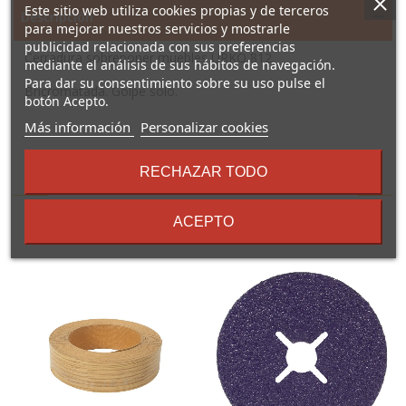
Este sitio web utiliza cookies propias y de terceros
Descripción
para mejorar nuestros servicios y mostrarle
publicidad relacionada con sus preferencias
Cerradura sobreponer muebles URKO 812
mediante el análisis de sus hábitos de navegación.
Para dar su consentimiento sobre su uso pulse el
Bricromatada. Golpe solo.
botón Acepto.
sobre
Más información
Personalizar cookies
los
términos
RECHAZAR TODO
16 Otros Productos En La
y
condiciones
Misma Categoría:
ACEPTO