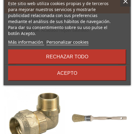
Este sitio web utiliza cookies propias y de terceros
Descripción
para mejorar nuestros servicios y mostrarle
publicidad relacionada con sus preferencias
Manilla y complementos JANDEL SV-150
mediante el análisis de sus hábitos de navegación.
Para dar su consentimiento sobre su uso pulse el
Aluminio/zamak. Acabado níquel satinado.
botón Acepto.
sobre
Más información
Personalizar cookies
los
términos
RECHAZAR TODO
16 Otros Productos En La
y
condiciones
Misma Categoría:
ACEPTO