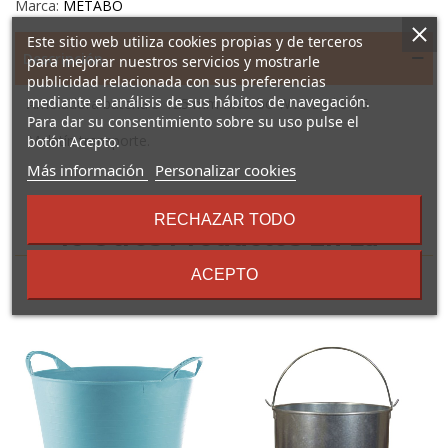
Marca:
METABO
Este sitio web utiliza cookies propias y de terceros
Descripción
para mejorar nuestros servicios y mostrarle
publicidad relacionada con sus preferencias
mediante el análisis de sus hábitos de navegación.
Amoladora batería ø 125 mm Metabo W18 L Bl 9-15
Para dar su consentimiento sobre su uso pulse el
Maletín transporte.
botón Acepto.
sobre
Más información
Personalizar cookies
los
términos
RECHAZAR TODO
y
16 Otros Productos En La
condiciones
Misma Categoría:
ACEPTO