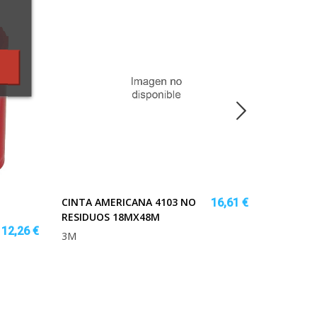
CINTA AMERICANA 4103 NO
16,61 €
RESIDUOS 18MX48M
TORNIL.
12,26 €
3M
ADH..AJU
KG.
TESA