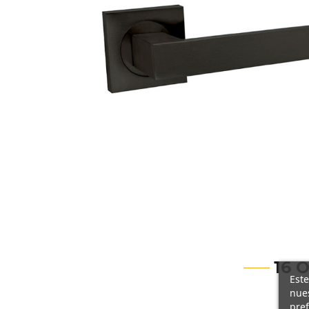
16 
Este
nues
pref