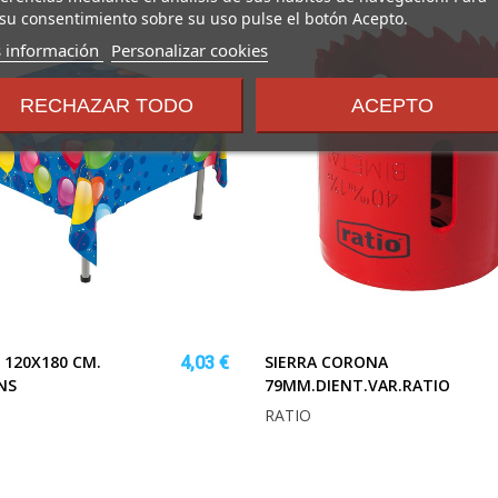
su consentimiento sobre su uso pulse el botón Acepto.
sobre
 información
Personalizar cookies
los
términos
RECHAZAR TODO
ACEPTO
y
condiciones
120X180 CM.
SIERRA CORONA
4,03 €
NS
79MM.DIENT.VAR.RATIO
RATIO